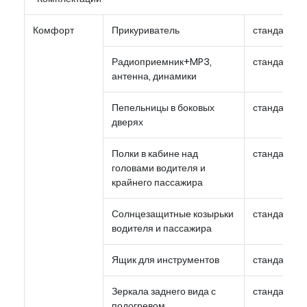
Комфорт
Прикуриватель
стандарт
Радиоприемник+MP3,
стандарт
антенна, динамики
Пепельницы в боковых
стандарт
дверях
Полки в кабине над
стандарт
головами водителя и
крайнего пассажира
Солнцезащитные козырьки
стандарт
водителя и пассажира
Ящик для инструментов
стандарт
Зеркала заднего вида с
стандарт
подогревом