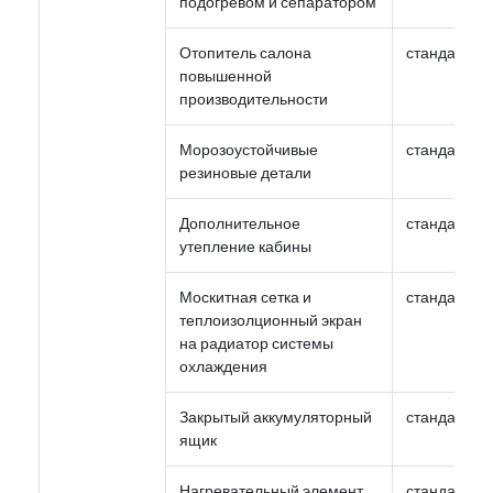
подогревом и сепаратором
Отопитель салона
стандарт
повышенной
производительности
Морозоустойчивые
стандарт
резиновые детали
Дополнительное
стандарт
утепление кабины
Москитная сетка и
стандарт
теплоизолционный экран
на радиатор системы
охлаждения
Закрытый аккумуляторный
стандарт
ящик
Нагревательный элемент
стандарт