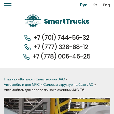
Kz
Eng
Перейти к основному содержанию
SmartTrucks
+7 (701) 744-56-32
+7 (
777) 328-68-12
+7 (778) 006-45-
25
Вы здесь
Главная
»
Каталог
»
Спецтехника JAC
»
Автомобили для МЧС и Силовых структур на базе JAC
»
Автомобиль для перевозки заключенных JAC T6