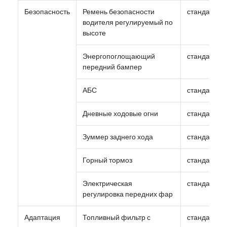
Безопасность
Ремень безопасности
стандарт
водителя регулируемый по
высоте
Энергопоглощающий
стандарт
передний бампер
АБС
стандарт
Дневные ходовые огни
стандарт
Зуммер заднего хода
стандарт
Горный тормоз
стандарт
Электрическая
стандарт
регулировка передних фар
Адаптация
Топливный фильтр с
стандарт