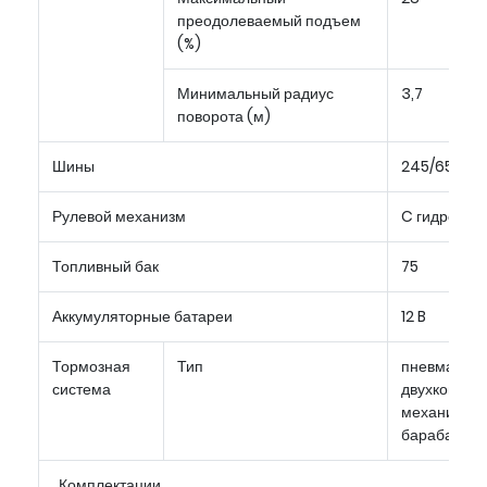
преодолеваемый подъем
(%)
Минимальный радиус
3,7
поворота (м)
Шины
245/65 R17
Рулевой механизм
C гидроуси
Топливный бак
75
Аккумуляторные батареи
12 B
Тормозная
Тип
пневматиче
система
двухконтурн
механизмы 
барабанные
Комплектации