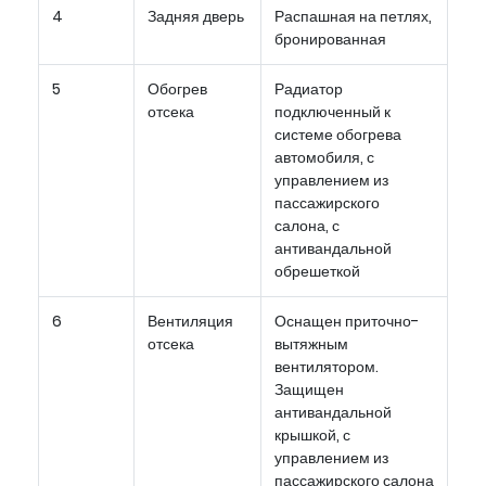
4
Задняя дверь
Распашная на петлях,
бронированная
5
Обогрев
Радиатор
отсека
подключенный к
системе обогрева
автомобиля, с
управлением из
пассажирского
салона, с
антивандальной
обрешеткой
6
Вентиляция
Оснащен приточно-
отсека
вытяжным
вентилятором.
Защищен
антивандальной
крышкой, с
управлением из
пассажирского салона