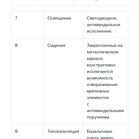
7
Освящение
Светодиодное,
антивандальное
исполнение.
8
Сидения
Закрепленные на
металлическом
каркасе,
конструктивно
исключается
возможность
отворачивания
крепежных
элементов
с
антивандальными
поручнями.
9
Теплоизоляция
Базальтовая
плита, между