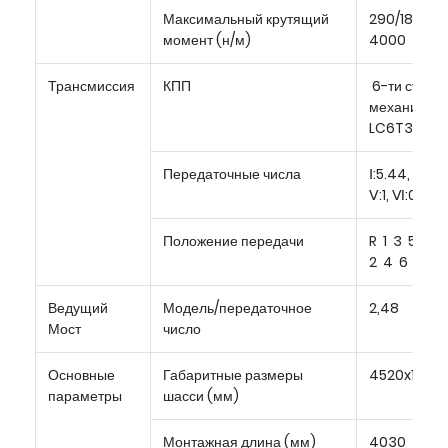
Максимальный крутящий
290/1800-
момент (н/м)
4000
Трансмиссия
КПП
6-ти ступен
механическ
LC6T32)
Передаточные числа
Ⅰ:5.44, Ⅱ:2.84
Ⅴ:1, Ⅵ:0.79,
Положение передачи
R 1 3 5
2 4 6
Ведущий
Модель/передаточное
2,48
Мост
число
Основные
Габаритные размеры
4520x1520
параметры
шасси (мм)
Монтажная длина (мм)
4030