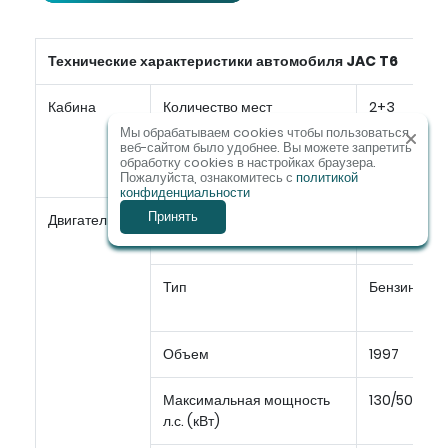
Технические характеристики автомобиля JAC T6
Кабина
Количество мест
2+3
Мы обрабатываем cookies чтобы пользоваться
веб-сайтом было удобнее. Вы можете запретить
Колесная формула
4*2
обработку сookies в настройках браузера.
4*4
Пожалуйста, ознакомитесь с
политикой
конфиденциальности
Принять
Двигатель
Модель
HFC4GA3-
4D
Тип
Бензиновы
Объем
1997
Максимальная мощность
130/5000
л.с. (кВт)