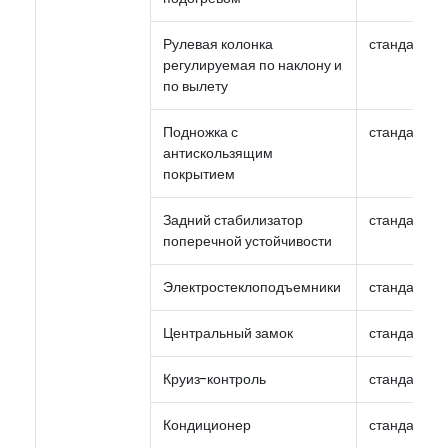
Рулевая колонка
стандарт
регулируемая по наклону и
по вылету
Подножка с
стандарт
антискользящим
покрытием
Задний стабилизатор
стандарт
поперечной устойчивости
Электростеклоподъемники
стандарт
Центральный замок
стандарт
Круиз-контроль
стандарт
Кондиционер
стандарт