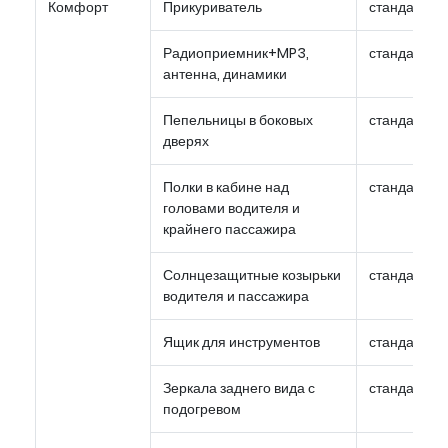
Комфорт
Прикуриватель
стандарт
Радиоприемник+MP3,
стандарт
антенна, динамики
Пепельницы в боковых
стандарт
дверях
Полки в кабине над
стандарт
головами водителя и
крайнего пассажира
Солнцезащитные козырьки
стандарт
водителя и пассажира
Ящик для инструментов
стандарт
Зеркала заднего вида с
стандарт
подогревом