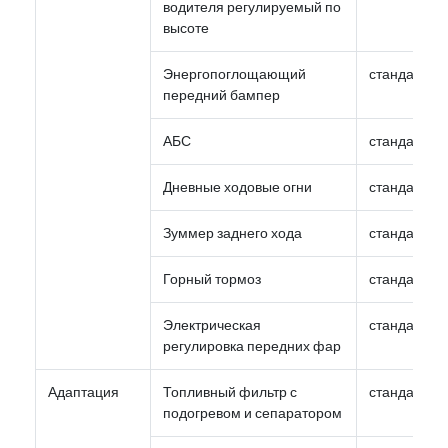
водителя регулируемый по
высоте
Энергопоглощающий
стандарт
передний бампер
АБС
стандарт
Дневные ходовые огни
стандарт
Зуммер заднего хода
стандарт
Горный тормоз
стандарт
Электрическая
стандарт
регулировка передних фар
Адаптация
Топливный фильтр с
стандарт
подогревом и сепаратором