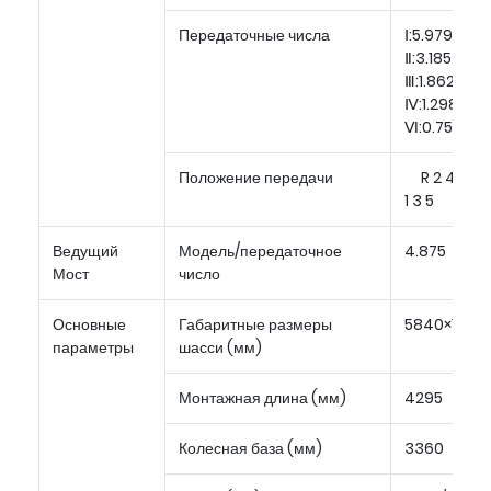
Передаточные числа
Ⅰ:5.979，
Ⅱ:3.185，
Ⅲ:1.862，
Ⅳ:1.298，Ⅴ:
Ⅵ:0.759, R:5
Положение передачи
R 2 4 6
1 3 5
Ведущий
Модель/передаточное
4.875
Мост
число
Основные
Габаритные размеры
5840×1861×
параметры
шасси (мм)
Монтажная длина (мм)
4295
Колесная база (мм)
3360