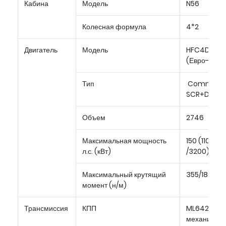
Кабина
Модель
N56
Колесная формула
4*2
Двигатель
Модель
HFC4DЕ1-1
(Евро-5)
Тип
Common Ra
SCR+DOC
Объем
2746
Максимальная мощность
150 (110 kw
л.с. (кВт)
/3200)
Максимальный крутящий
355/1800-
момент (н/м)
Трансмиссия
КПП
ML642A,
механическ