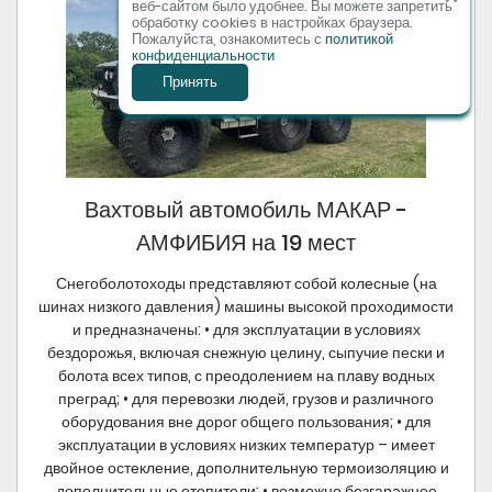
веб-сайтом было удобнее. Вы можете запретить
обработку сookies в настройках браузера.
Пожалуйста, ознакомитесь с
политикой
конфиденциальности
Принять
Вахтовый автомобиль МАКАР -
АМФИБИЯ на 19 мест
Снегоболотоходы представляют собой колесные (на
шинах низкого давления) машины высокой проходимости
и предназначены: • для эксплуатации в условиях
бездорожья, включая снежную целину, сыпучие пески и
болота всех типов, с преодолением на плаву водных
преград; • для перевозки людей, грузов и различного
оборудования вне дорог общего пользования; • для
эксплуатации в условиях низких температур – имеет
двойное остекление, дополнительную термоизоляцию и
дополнительные отопители; • возможно безгаражное