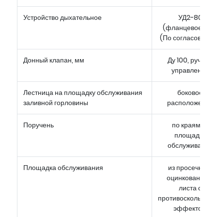
Устройство дыхательное
УД2-80
(фланцевое) ил
(По согласовани
Донный клапан, мм
Ду 100, ручное
управление
Лестница на площадку обслуживания
боковое
заливной горловины
расположение
Поручень
по краям от
площадки
обслуживания
Площадка обслуживания
из просечного
оцинкованного
листа с
противоскользящ
эффектом