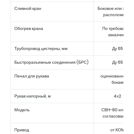
Сливной кран
Боковое или задн
расположение
Обогрев крана
По требованию
заказчика
Трубопровод цистерны, мм
Ду 65
Быстроразъемные соединения (БРС)
Ду 65
Пенал для рукава
оцинкованный п
бокам
Рукав напорный, м
4х2
Модель
СВН-80 или (По
согласованию)
Привод
от КОМ