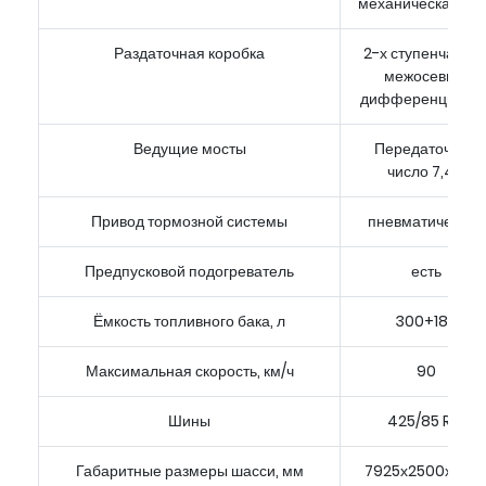
механическая, 5 с
Раздаточная коробка
2-х ступенчатая 
межосевым
дифференциало
Ведущие мосты
Передаточное
число 7,49
Привод тормозной системы
пневматический
Предпусковой подогреватель
есть
Ёмкость топливного бака, л
300+180
Максимальная скорость, км/ч
90
Шины
425/85 R21
Габаритные размеры шасси, мм
7925х2500х295