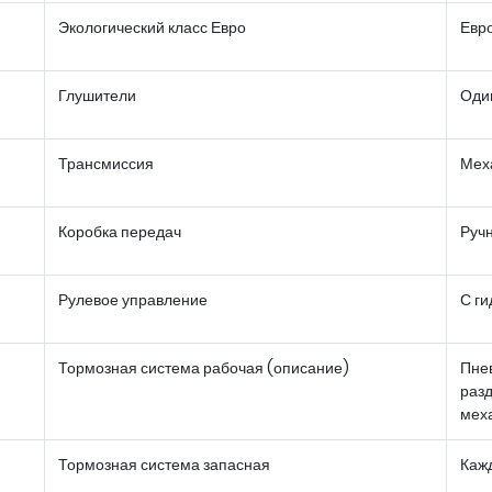
Экологический класс Евро
Евро
Глушители
Оди
Трансмиссия
Мех
Коробка передач
Руч
Рулевое управление
С г
Тормозная система рабочая (описание)
Пне
разд
мех
Тормозная система запасная
Каж