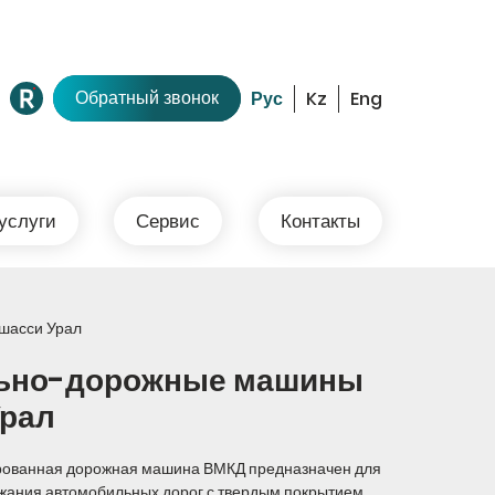
Обратный звонок
Kz
Eng
 услуги
Сервис
Контакты
шасси Урал
ьно-дорожные машины
Урал
рованная дорожная машина ВМКД предназначен для
жания автомобильных дорог с твердым покрытием.