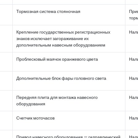
Тормозная система стояночная
Прив
тор
Крепление государственных регистрационных
Нал
знаков исключает загораживание их
дополнительным навесным оборудованием
Проблесковый маячок оранжевого цвета
Нал
Дополнительные блок фары головного света
Нал
Передняя плита для монтажа навесного
Нал
оборудования
Счетчик моточасов
Нал
Привод навесного оборудования — гидравлический,
Нал