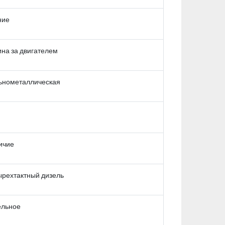
ние
на за двигателем
ьнометаллическая
ичие
ырехтактный дизель
ельное