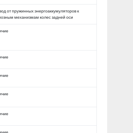
од от пружинных энергоаккумуляторов к
мозным механизмам колес задней оси
ичие
ичие
ичие
ичие
ичие
ичие