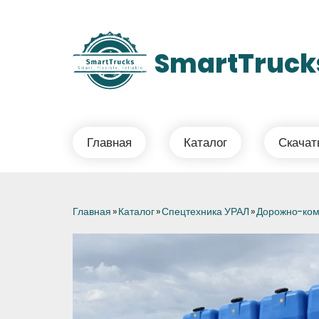
Перейти к основному содержанию
SmartTruck
Главная
Каталог
Скача
Вы здесь
Главная
»
Каталог
»
Спецтехника УРАЛ
»
Дорожно-ком