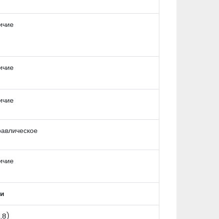
ичие
ичие
ичие
равлическое
ичие
си
1,8)