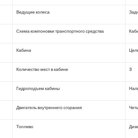
Ведущие колеса
Зад
Схема компоновки транспортного средства
Каби
Кабина
Цел
Количество мест в кабине
3
Гидроподъем кабины
Нал
Двигатель внутреннего сгорания
Чет
Топливо
Диз