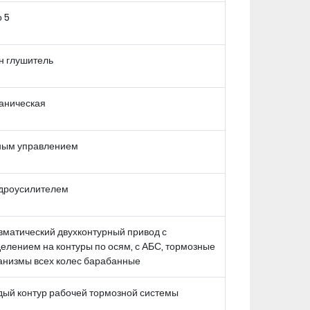
 5
н глушитель
аническая
ным управлением
идроусилителем
вматический двухконтурный привод с
елением на контуры по осям, с АБС, тормозные
анизмы всех колес барабанные
дый контур рабочей тормозной системы